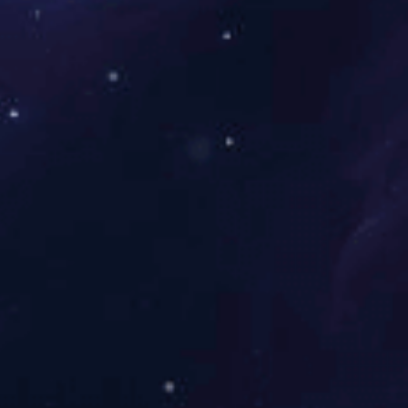
爱体育在线登录官网-爱体育(中国) 作为中国领先的IT网
业服务的经验。
ISO认证
爱体育在
综合布线系统是智能化办公室建设数字化信息系统基础设施，是将所