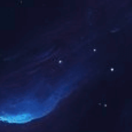
查看详情 +
2013
公司成立于2013年
10
10年服务经验
100
合作客户100+
100
现有员工100+
荣誉资质