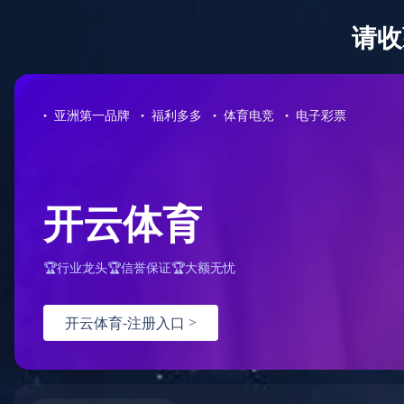
爱体育在线登录官网
爱体育在线登录官网-爱体育(中国)
解决方案

解决方案
进一步了解

弱电系统建设及智能化系统
信息安全整体解决方案
安全云解决方案