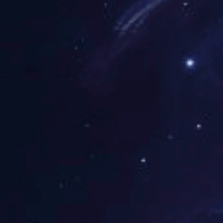
新ICT解决方案服务商
NEW ICT SOLUTION SERVICE PROVIDER
关于我们
爱体育在线登录官网-爱体育(中国) （以下简称爱体育在线登
命，依托多年的行业经验，以客户需求为导向，用优质产品、
速应对市场变化，发挥竞争优势。腾展信息已成为业内值得信
爱体育在线登录官网-爱体育(中国) 自成立以来不断优化先
盟金牌代理、H3C金牌代理、信锐金牌经销商、华为认证经销