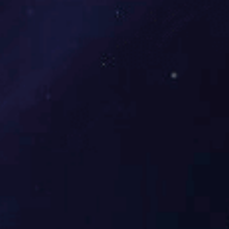
络系统专业服务及解决方案的服务商，在路由交换、无线网络、统一
7
线登录官网-爱体育(中国)
大
以客户为中心、服务只有起点，满意没有终点！
弱电系统建设及智能化系统
有语音、数据等系统进行统一的规划设计的结构化布线系统，为办公提供信