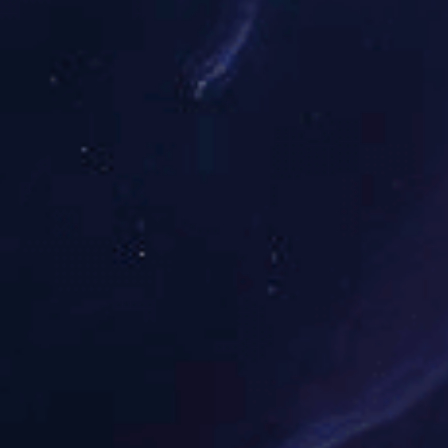
合作品牌
联系我们
020-87566596
