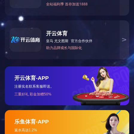
合作品牌
联系我们
020-87566596
解决方案
您现在的位置：
爱体育在线登录官网-爱体育(中国)
/
关于BOSS
/
信息安全整体解决方案
解决方案
全部分类
