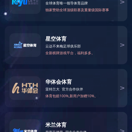
安全无线网络建设方案
智能化机房建设及动环监测
分支组网及移动办公
智能化组网解决方案
新闻资讯

新闻资讯
进一步了解

爱体育在线登录官网
行业新闻
工程案例
