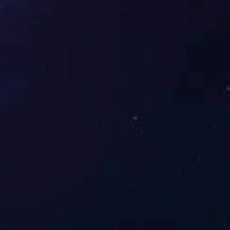
一般应用于计算机系统和通讯系统中。在工业厂区的综合布线系统
根据现场进行设计。
灵活方便地实现线路的变更和重组，调整构建所需的网络模式，